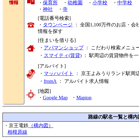
・
保育所
・
幼稚園
・
小学校
・
中学校
・
神社
・
寺
[電話番号検索]
・
タウンページ
： 全国1,100万件のお店
情報を探す
[住まいを借りる]
・
アパマンショップ
： こだわり検索メニュ
・
スマイティ(賃貸)
： 駅周辺の賃貸物件を
[アルバイト]
・
マッハバイト
： 京王よみうりランド駅周
・
fromA
：
アルバイト求人情報
[地図]
・
Google Map
・
Mapion
路線の駅名一覧と構内
・京王電鉄
（構内図）
相模原線