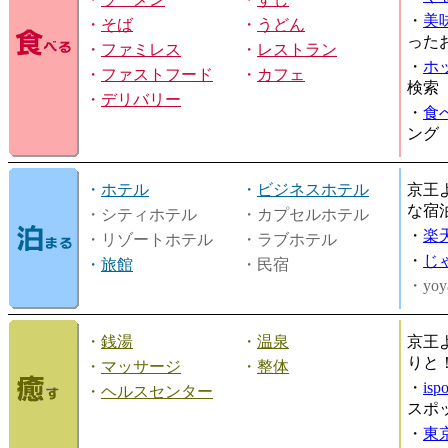
・
美
・
そば
・
うどん
った
・
ファミレス
・
レストラン
・
ホ
・
ファストフード
・
カフェ
検索
・
デリバリー
・
食
ング
・
ホテル
・
ビジネスホテル
京王
な宿
・シティホテル
・カプセルホテル
・
楽
・リゾートホテル
・ラブホテル
・
じ
・
旅館
・民宿
・yoy
・
銭湯
・
温泉
京王
りと
・
マッサージ
・
整体
・
is
・
ヘルスセンター
スポ
・
東