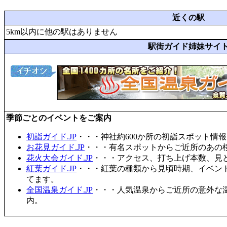
近くの駅
5km以内に他の駅はありません
駅街ガイド姉妹サイ
季節ごとのイベントをご案内
初詣ガイド.JP
・・・神社約600か所の初詣スポット情
お花見ガイド.JP
・・・有名スポットからご近所のあの桜
花火大会ガイド.JP
・・・アクセス、打ち上げ本数、見
紅葉ガイド.JP
・・・紅葉の種類から見頃時期、イベン
てます。
全国温泉ガイド.JP
・・・人気温泉からご近所の意外な
内。