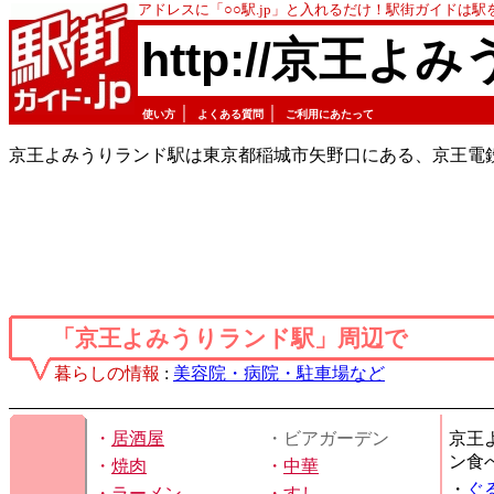
アドレスに「○○駅.jp」と入れるだけ！駅街ガイドは
http://京王よ
｜
｜
使い方
よくある質問
ご利用にあたって
京王よみうりランド駅は東京都稲城市矢野口にある、京王電
「京王よみうりランド駅」周辺で
暮らしの情報
:
美容院・病院・駐車場など
・
居酒屋
・ビアガーデン
京王
ン食
・
焼肉
・
中華
・
ぐ
・
ラーメン
・
すし