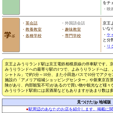
をチ
・映画
・
英会話
・外国語会話
京王
いな
・
教養教室
・
趣味教室
・
ケ
・
各種学校
・
専門学校
と分
・
リ
京王よみうりランド駅は京王電鉄相模原線の停車駅です。
みうりランドへの最寄り駅の1つで、よみうりランドへは、
シャトル」で約5分～10分、また小田急バスで10分でアク
施設の「アメリア稲城ショッピングセンター」や新東京百景
険があり、内部観覧不可)があるので買い物や観光など様々
みうりランド駅前には居酒屋などもありますがあまり数は
見つけた!jp 地域版
●
駅周辺のあなたのお店を紹介します。掲載に