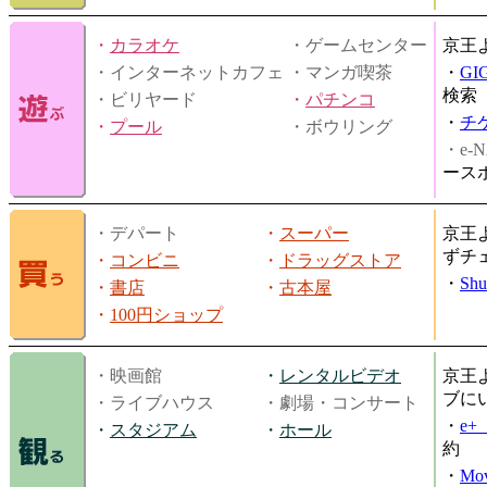
・
カラオケ
・ゲームセンター
京王
・インターネットカフェ
・マンガ喫茶
・
GI
検索
・ビリヤード
・
パチンコ
・
チ
・
プール
・ボウリング
・e-N
ース
・デパート
・
スーパー
京王
ずチ
・
コンビニ
・
ドラッグストア
・
Shu
・
書店
・
古本屋
・
100円ショップ
・映画館
・
レンタルビデオ
京王
ブに
・ライブハウス
・劇場・コンサート
・
e
・
スタジアム
・
ホール
約
・
Mov