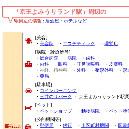
「京王よみうりランド駅」周辺の
駅周辺の情報
:
居酒屋・ホテルなど
[美容]
・
美容院
・
エステティック
・
理髪店
[病院・診療所等]
・
総合病院
・
病院
・
歯科
・
内科
・
眼科
・
耳鼻咽喉科
・
皮膚科
・神経、精神科
・
外科
・
整形外科
・
形
・
薬局
[駐車場]
・
コインパーキング
・
三井のリパーク
： 京王よみうりランド駅
[ペット]
・
ペットショップ
・
動物病院
・
ペット葬
[公的機関等]
・
郵便局
・
銀行
・
市区町村機関
・
図書